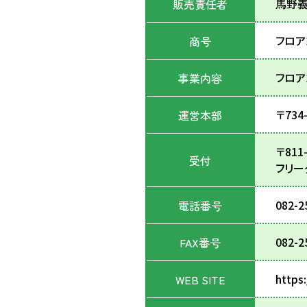
馬野
販売責任者
抗菌・抗ウイルスガラスコーティング
フロア
商号
フロア
事業内容
〒73
運営本部
〒811
受付
フリーダ
082-2
電話番号
082-2
FAX番号
https
WEB SITE