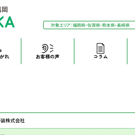
対象エリア：福岡県・佐賀県・熊本県・長崎県
がれ
お客様の声
コラム
YUKAPIKA
コーティング仕様比較
andard
フロア
ade ペットプラス
玄関コ
研装株式会社
vival
フッ素コーテ